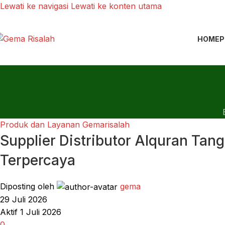
Lewati ke navigasi
Lewati ke konten utama
HOME
P
Produk dan Layanan Gemarisalah
Supplier Distributor Alquran Ta
Terpercaya
Diposting oleh
gema
29 Juli 2026
Aktif 1 Juli 2026
0