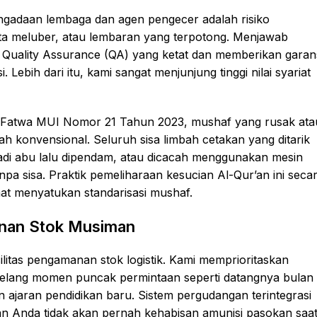
engadaan lembaga dan agen pengecer adalah risiko
inta meluber, atau lembaran yang terpotong. Menjawab
 Quality Assurance (QA) yang ketat dan memberikan garan
Lebih dari itu, kami sangat menjunjung tinggi nilai syariat
ta Fatwa MUI Nomor 21 Tahun 2023, mushaf yang rusak ata
h konvensional. Seluruh sisa limbah cetakan yang ditarik
jadi abu lalu dipendam, atau dicacah menggunakan mesin
pa sisa. Praktik pemeliharaan kesucian Al-Qur’an ini seca
aat menyatukan standarisasi mushaf.
manan Stok Musiman
ilitas pengamanan stok logistik. Kami memprioritaskan
njelang momen puncak permintaan seperti datangnya bulan
ajaran pendidikan baru. Sistem pergudangan terintegrasi
an Anda tidak akan pernah kehabisan amunisi pasokan saa