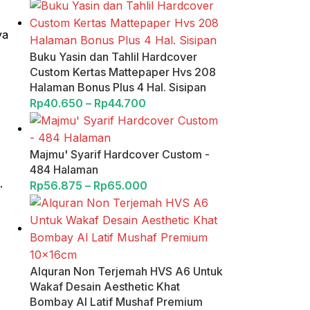
ya
Buku Yasin dan Tahlil Hardcover
Custom Kertas Mattepaper Hvs 208
Halaman Bonus Plus 4 Hal. Sisipan
Rp
40.650
–
Rp
44.700
Majmu' Syarif Hardcover Custom -
484 Halaman
.
Rp
56.875
–
Rp
65.000
Alquran Non Terjemah HVS A6 Untuk
Wakaf Desain Aesthetic Khat
Bombay Al Latif Mushaf Premium