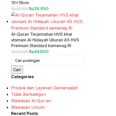
10x16cm
Rp
26.650
Rp
38.025
Al-Quran Terjemahan HVS khat
utsmani Al Hidayah Ukuran A5 HVS
Premium Standard kemenag RI
Rp
44.800
Rp
64.025
Cari
Categories
Produk dan Layanan Gemarisalah
Tidak Berkategori
Wawasan Al-Qur'an
Wawasan Umum
Recent Posts