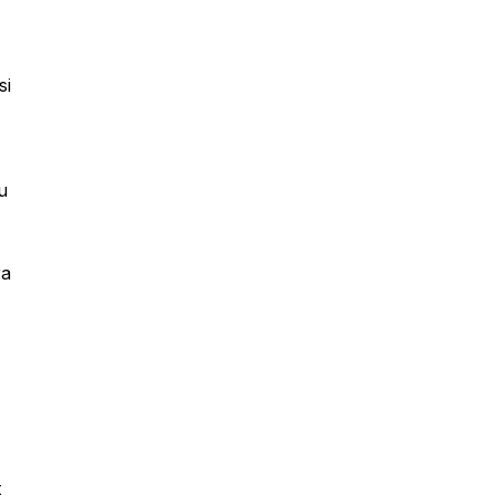
si
u
ra
t