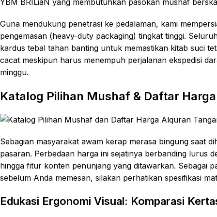
YBM BRILiaN yang membutuhkan pasokan mushaf berskala 
Guna mendukung penetrasi ke pedalaman, kami mempersiapk
pengemasan (heavy-duty packaging) tingkat tinggi. Selur
kardus tebal tahan banting untuk memastikan kitab suci teta
cacat meskipun harus menempuh perjalanan ekspedisi da
minggu.
Katalog Pilihan Mushaf & Daftar Harg
Sebagian masyarakat awam kerap merasa bingung saat dih
pasaran. Perbedaan harga ini sejatinya berbanding lurus de
hingga fitur konten penunjang yang ditawarkan. Sebagai
sebelum Anda memesan, silakan perhatikan spesifikasi mate
Edukasi Ergonomi Visual: Komparasi Kert