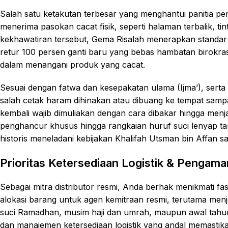
Salah satu ketakutan terbesar yang menghantui panitia p
menerima pasokan cacat fisik, seperti halaman terbalik, t
kekhawatiran tersebut, Gema Risalah menerapkan standar
retur 100 persen ganti baru yang bebas hambatan birokrasi. 
dalam menangani produk yang cacat.
Sesuai dengan fatwa dan kesepakatan ulama (Ijma’), ser
salah cetak haram dihinakan atau dibuang ke tempat sampa
kembali wajib dimuliakan dengan cara dibakar hingga men
penghancur khusus hingga rangkaian huruf suci lenyap tan
historis meneladani kebijakan Khalifah Utsman bin Affan s
Prioritas Ketersediaan Logistik & Penga
Sebagai mitra distributor resmi, Anda berhak menikmati fas
alokasi barang untuk agen kemitraan resmi, terutama me
suci Ramadhan, musim haji dan umrah, maupun awal tahun 
dan manajemen ketersediaan logistik yang andal memastik