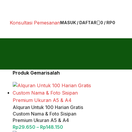
Konsultasi Pemesanan
MASUK / DAFTAR
0
/
RP
0
Produk Gemarisalah
Alquran Untuk 100 Harian Gratis
Custom Nama & Foto Sisipan
Premium Ukuran A5 & A4
Rp
29.650
–
Rp
148.150