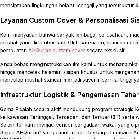
menciptakan lingkungan belajar mengaji yang terstruktur da
Layanan Custom Cover & Personalisasi Sis
Kami menyadari bahwa banyak lembaga, perusahaan, mau
mushaf yang didistribusikan. Oleh karena itu, kami mengh
pembuatan
Al-Qur’an custom cover
secara eksklusif.
Anda bebas menginstruksikan tim kami untuk menanamkan lo
hingga mencetak halaman sisipan khusus untuk mengenang 4
menyulap mushaf standar menjadi suvenir bernilai tinggi y
Infrastruktur Logistik & Pengemasan Taha
Gema Risalah secara aktif mendukung program strategis K
ke kawasan Tertinggal, Terdepan, dan Terluar (3T) serta wi
Selain itu, kami menjadi vendor pengadaan wakaf yang di
Sejuta Al-Qur’an” yang dimotori oleh berbagai Lembaga Am