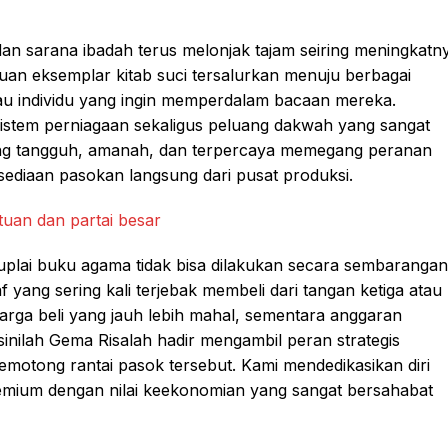
dan sarana ibadah terus melonjak tajam seiring meningkatn
buan eksemplar kitab suci tersalurkan menuju berbagai
kau individu yang ingin memperdalam bacaan mereka.
istem perniagaan sekaligus peluang dakwah yang sangat
g tangguh, amanah, dan terpercaya memegang peranan
ediaan pasokan langsung dari pusat produksi.
uplai buku agama tidak bisa dilakukan secara sembarangan
yang sering kali terjebak membeli dari tangan ketiga atau
rga beli yang jauh lebih mahal, sementara anggaran
 sinilah Gema Risalah hadir mengambil peran strategis
motong rantai pasok tersebut. Kami mendedikasikan diri
premium dengan nilai keekonomian yang sangat bersahabat