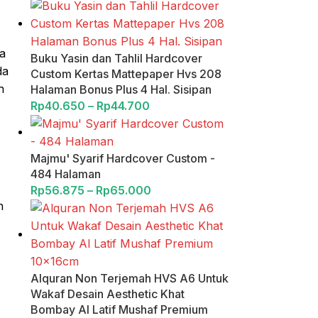
ra
Buku Yasin dan Tahlil Hardcover
da
Custom Kertas Mattepaper Hvs 208
h
Halaman Bonus Plus 4 Hal. Sisipan
Rp
40.650
–
Rp
44.700
Majmu' Syarif Hardcover Custom -
484 Halaman
Rp
56.875
–
Rp
65.000
n
Alquran Non Terjemah HVS A6 Untuk
Wakaf Desain Aesthetic Khat
Bombay Al Latif Mushaf Premium