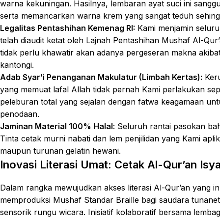
warna kekuningan. Hasilnya, lembaran ayat suci ini sang
serta memancarkan warna krem yang sangat teduh sehingga
Legalitas Pentashihan Kemenag RI:
Kami menjamin seluruh
telah diaudit ketat oleh Lajnah Pentashihan Mushaf Al-Qu
tidak perlu khawatir akan adanya pergeseran makna akibat
kantongi.
Adab Syar’i Penanganan Makulatur (Limbah Kertas):
Keru
yang memuat lafal Allah tidak pernah Kami perlakukan sep
peleburan total yang sejalan dengan fatwa keagamaan untu
penodaan.
Jaminan Material 100% Halal:
Seluruh rantai pasokan baha
Tinta cetak murni nabati dan lem penjilidan yang Kami apli
maupun turunan gelatin hewani.
Inovasi Literasi Umat: Cetak Al-Qur’an Isyar
Dalam rangka mewujudkan akses literasi Al-Qur’an yang inkl
memproduksi Mushaf Standar Braille bagi saudara tunanetr
sensorik rungu wicara. Inisiatif kolaboratif bersama lemba