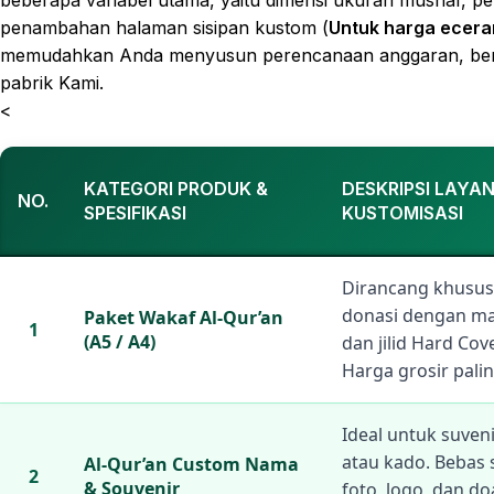
beberapa variabel utama, yaitu dimensi ukuran mushaf, pem
penambahan halaman sisipan kustom (
Untuk harga ecera
memudahkan Anda menyusun perencanaan anggaran, beriku
pabrik Kami.
<
KATEGORI PRODUK &
DESKRIPSI LAYA
NO.
SPESIFIKASI
KUSTOMISASI
Dirancang khusu
donasi dengan ma
Paket Wakaf Al-Qur’an
1
(A5 / A4)
dan jilid Hard Cov
Harga grosir pali
Ideal untuk suveni
atau kado. Bebas 
Al-Qur’an Custom Nama
2
& Souvenir
foto, logo, dan d