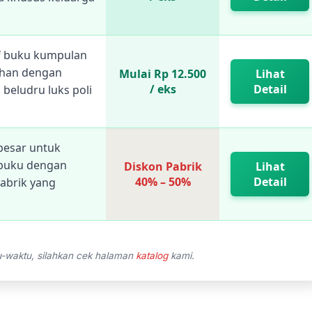
if buku kumpulan
ihan dengan
Mulai Rp 12.500
Lihat
/ eks
Detail
 beludru luks poli
besar untuk
 buku dengan
Diskon Pabrik
Lihat
40% – 50%
Detail
abrik yang
u-waktu, silahkan cek halaman
katalog
kami.