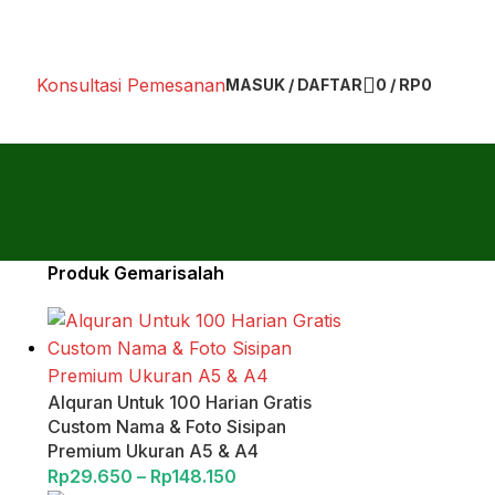
Konsultasi Pemesanan
MASUK / DAFTAR
0
/
RP
0
Produk Gemarisalah
Alquran Untuk 100 Harian Gratis
Custom Nama & Foto Sisipan
Premium Ukuran A5 & A4
Rp
29.650
–
Rp
148.150