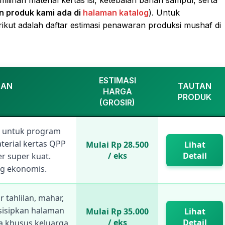
ilihan material kertas isi, ketebalan bahan sampul, serta
n produk kami ada di
halaman katalog
). Untuk
t adalah daftar estimasi penawaran produksi mushaf di
ESTIMASI
NAN
TAUTAN
HARGA
PRODUK
(GROSIR)
s untuk program
terial kertas QPP
Mulai Rp 28.500
Lihat
/ eks
Detail
er super kuat.
ng ekonomis.
r tahlilan, mahar,
sisipkan halaman
Mulai Rp 35.000
Lihat
/ eks
Detail
oa khusus keluarga