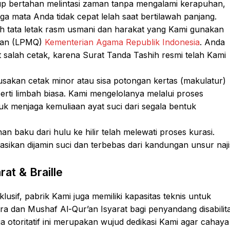
gup bertahan melintasi zaman tanpa mengalami kerapuhan,
 mata Anda tidak cepat lelah saat bertilawah panjang.
 tata letak rasm usmani dan harakat yang Kami gunakan
r’an (LPMQ)
Kementerian Agama Republik Indonesia
. Anda
 salah cetak, karena Surat Tanda Tashih resmi telah Kami
sakan cetak minor atau sisa potongan kertas (makulatur)
erti limbah biasa. Kami mengelolanya melalui proses
k menjaga kemuliaan ayat suci dari segala bentuk
n baku dari hulu ke hilir telah melewati proses kurasi.
kasikan dijamin suci dan terbebas dari kandungan unsur naji
at & Braille
usif, pabrik Kami juga memiliki kapasitas teknis untuk
a dan Mushaf Al-Qur’an Isyarat bagi penyandang disabilit
ga otoritatif ini merupakan wujud dedikasi Kami agar cahaya