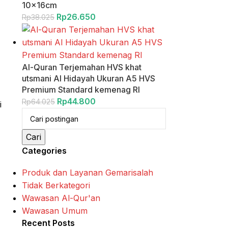
10x16cm
Rp
26.650
Rp
38.025
Al-Quran Terjemahan HVS khat
utsmani Al Hidayah Ukuran A5 HVS
Premium Standard kemenag RI
Rp
44.800
Rp
64.025
i
Cari
Categories
Produk dan Layanan Gemarisalah
Tidak Berkategori
Wawasan Al-Qur'an
Wawasan Umum
Recent Posts