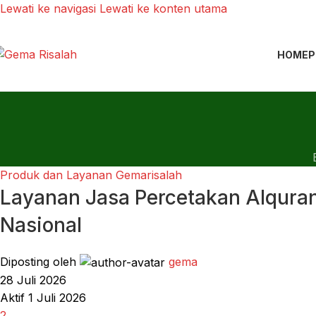
Lewati ke navigasi
Lewati ke konten utama
HOME
P
Produk dan Layanan Gemarisalah
Layanan Jasa Percetakan Alqura
Nasional
Diposting oleh
gema
28 Juli 2026
Aktif 1 Juli 2026
2