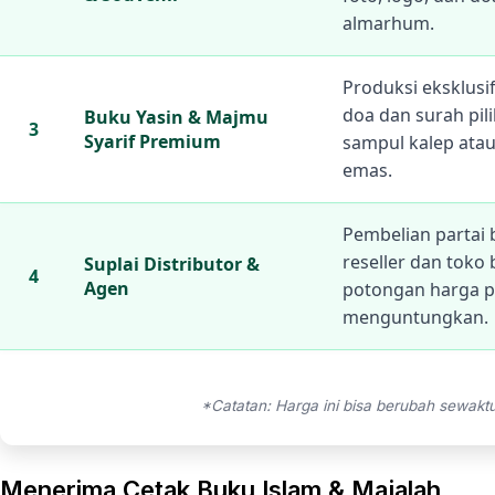
almarhum.
Produksi eksklus
doa dan surah pil
Buku Yasin & Majmu
3
Syarif Premium
sampul kalep atau
emas.
Pembelian partai 
reseller dan toko
Suplai Distributor &
4
Agen
potongan harga p
menguntungkan.
*Catatan: Harga ini bisa berubah sewakt
Menerima Cetak Buku Islam & Majalah