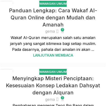
WAWASAN UMUM
05
Panduan Lengkap: Cara Wakaf Al-
MAR
Quran Online dengan Mudah dan
Amanah
0
gema
Wakaf Al-Quran merupakan salah satu amalan
jariyah yang sangat istimewa bagi setiap muslim.
Pada dasarnya, pahala dari amalan ini akan ...
LANJUTKAN MEMBACA
WAWASAN UMUM
28
Menyingkap Misteri Penciptaan:
FEB
Kesesuaian Konsep Ledakan Dahsyat
dengan Alquran
0
gema
Pembahasan mengenai Teori Big Bang dalam