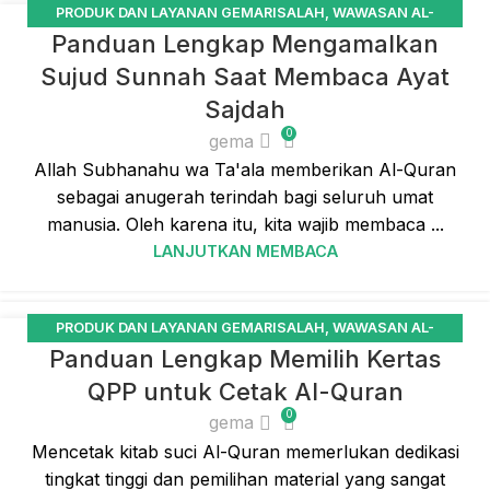
PRODUK DAN LAYANAN GEMARISALAH
,
WAWASAN AL-
02
Panduan Lengkap Mengamalkan
QUR'AN
,
WAWASAN UMUM
MEI
Sujud Sunnah Saat Membaca Ayat
Sajdah
0
gema
Allah Subhanahu wa Ta'ala memberikan Al-Quran
sebagai anugerah terindah bagi seluruh umat
manusia. Oleh karena itu, kita wajib membaca ...
LANJUTKAN MEMBACA
PRODUK DAN LAYANAN GEMARISALAH
,
WAWASAN AL-
01
Panduan Lengkap Memilih Kertas
QUR'AN
,
WAWASAN UMUM
APR
QPP untuk Cetak Al-Quran
0
gema
Mencetak kitab suci Al-Quran memerlukan dedikasi
tingkat tinggi dan pemilihan material yang sangat