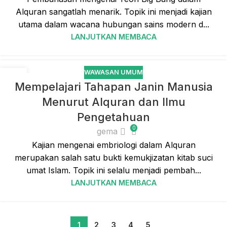
Alquran sangatlah menarik. Topik ini menjadi kajian
utama dalam wacana hubungan sains modern d...
LANJUTKAN MEMBACA
WAWASAN UMUM
28
Mempelajari Tahapan Janin Manusia
FEB
Menurut Alquran dan Ilmu
Pengetahuan
0
gema
Kajian mengenai embriologi dalam Alquran
merupakan salah satu bukti kemukjizatan kitab suci
umat Islam. Topik ini selalu menjadi pembah...
LANJUTKAN MEMBACA
1
2
3
4
5