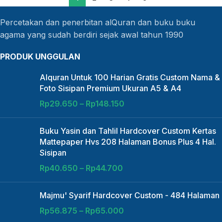
Percetakan dan penerbitan alQuran dan buku buku
agama yang sudah berdiri sejak awal tahun 1990
PRODUK UNGGULAN
Alquran Untuk 100 Harian Gratis Custom Nama &
Foto Sisipan Premium Ukuran A5 & A4
Rp
29.650
–
Rp
148.150
Buku Yasin dan Tahlil Hardcover Custom Kertas
Mattepaper Hvs 208 Halaman Bonus Plus 4 Hal.
Sisipan
Rp
40.650
–
Rp
44.700
Majmu' Syarif Hardcover Custom - 484 Halaman
Rp
56.875
–
Rp
65.000