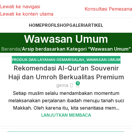
Lewati ke navigasi
Konsultasi Pemesan
Lewati ke konten utama
HOME
PROFIL
SHOP
GALERI
ARTIKEL
Wawasan Umum
Beranda
/
Arsip berdasarkan Kategori “Wawasan Umum”
PRODUK DAN LAYANAN GEMARISALAH
,
WAWASAN UMUM
02
Rekomendasi Al-Qur’an Souvenir
JUN
Haji dan Umroh Berkualitas Premium
0
gema
Setiap muslim selalu mendambakan momentum
melaksanakan perjalanan ibadah menuju tanah suci
Makkah. Oleh karena itu, kita senantiasa mem...
LANJUTKAN MEMBACA