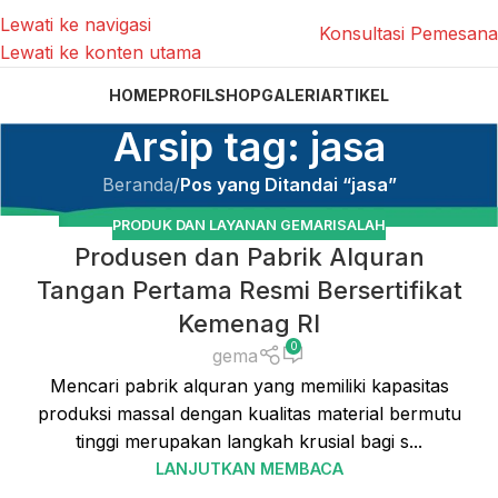
Lewati ke navigasi
Konsultasi Pemesan
Lewati ke konten utama
HOME
PROFIL
SHOP
GALERI
ARTIKEL
Arsip tag: jasa
Beranda
/
Pos yang Ditandai “jasa”
PRODUK DAN LAYANAN GEMARISALAH
01
Produsen dan Pabrik Alquran
JUL
Tangan Pertama Resmi Bersertifikat
Kemenag RI
0
gema
Mencari pabrik alquran yang memiliki kapasitas
produksi massal dengan kualitas material bermutu
tinggi merupakan langkah krusial bagi s...
LANJUTKAN MEMBACA