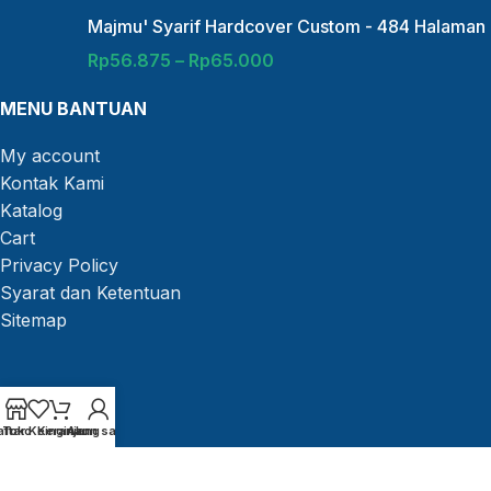
Majmu' Syarif Hardcover Custom - 484 Halaman
Rp
56.875
–
Rp
65.000
MENU BANTUAN
My account
Kontak Kami
Katalog
Cart
Privacy Policy
Syarat dan Ketentuan
Sitemap
aftar Keinginan
Toko
Keranjang
Akun saya