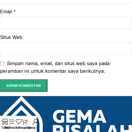
Email
*
Situs Web
Simpan nama, email, dan situs web saya pada
peramban ini untuk komentar saya berikutnya.
Toko
Bilah sisi
Daftar Keinginan
Keranjang
Akun saya