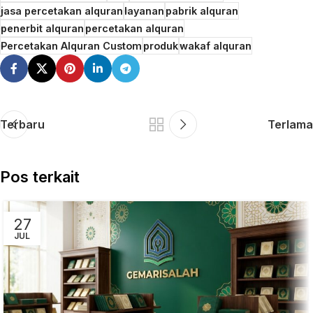
jasa percetakan alquran
layanan
pabrik alquran
penerbit alquran
percetakan alquran
Percetakan Alquran Custom
produk
wakaf alquran
Terbaru
Terlama
Pos terkait
27
JUL