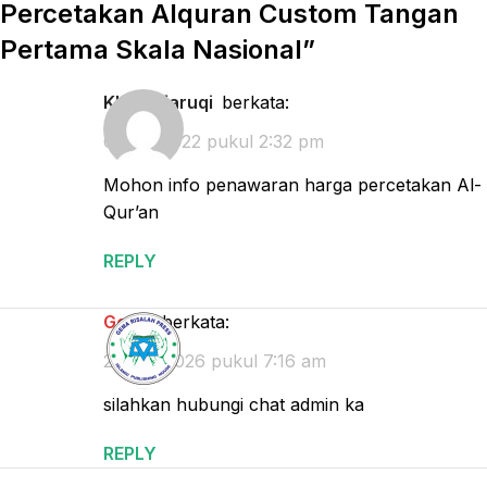
Percetakan Alquran Custom Tangan
Pertama Skala Nasional
”
Khalid faruqi
berkata:
6 Juni 2022 pukul 2:32 pm
Mohon info penawaran harga percetakan Al-
Qur’an
REPLY
gema
berkata:
28 Juli 2026 pukul 7:16 am
silahkan hubungi chat admin ka
REPLY