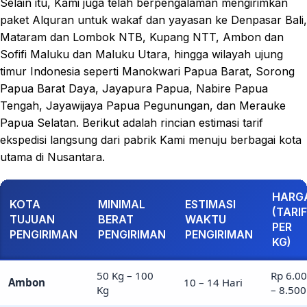
Selain itu, Kami juga telah berpengalaman mengirimkan
paket Alquran untuk wakaf dan yayasan ke Denpasar Bali,
Mataram dan Lombok NTB, Kupang NTT, Ambon dan
Sofifi Maluku dan Maluku Utara, hingga wilayah ujung
timur Indonesia seperti Manokwari Papua Barat, Sorong
Papua Barat Daya, Jayapura Papua, Nabire Papua
Tengah, Jayawijaya Papua Pegunungan, dan Merauke
Papua Selatan. Berikut adalah rincian estimasi tarif
ekspedisi langsung dari pabrik Kami menuju berbagai kota
utama di Nusantara.
HARG
KOTA
MINIMAL
ESTIMASI
(TARIF
TUJUAN
BERAT
WAKTU
PER
PENGIRIMAN
PENGIRIMAN
PENGIRIMAN
KG)
50 Kg – 100
Rp 6.0
Ambon
10 – 14 Hari
Kg
– 8.500