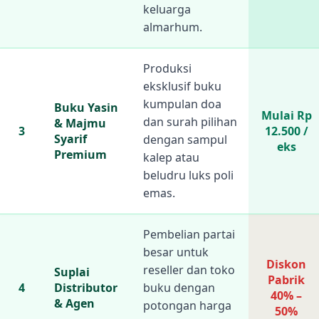
keluarga
almarhum.
Produksi
eksklusif buku
kumpulan doa
Buku Yasin
Mulai Rp
dan surah pilihan
& Majmu
3
12.500 /
Syarif
dengan sampul
eks
Premium
kalep atau
beludru luks poli
emas.
Pembelian partai
besar untuk
Diskon
reseller dan toko
Suplai
Pabrik
4
Distributor
buku dengan
40% –
& Agen
potongan harga
50%