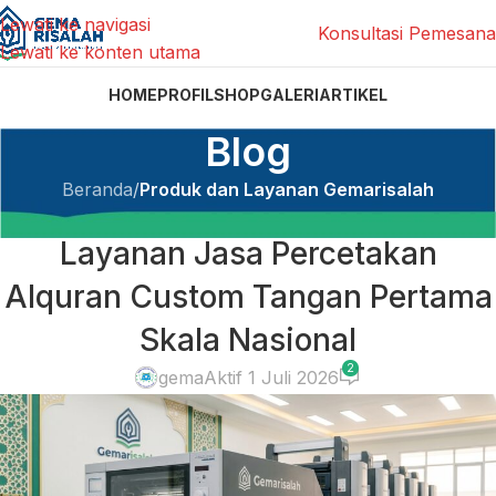
Lewati ke navigasi
Konsultasi Pemesan
Lewati ke konten utama
HOME
PROFIL
SHOP
GALERI
ARTIKEL
Blog
Beranda
/
Produk dan Layanan Gemarisalah
PRODUK DAN LAYANAN GEMARISALAH
Layanan Jasa Percetakan
Alquran Custom Tangan Pertama
Skala Nasional
2
gema
Aktif 1 Juli 2026