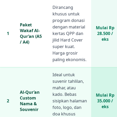
Dirancang
khusus untuk
program donasi
Paket
dengan material
Mulai Rp
Wakaf Al-
1
kertas QPP dan
28.500 /
Qur’an (A5
eks
jilid Hard Cover
/ A4)
super kuat.
Harga grosir
paling ekonomis.
Ideal untuk
suvenir tahlilan,
mahar, atau
Al-Qur’an
kado. Bebas
Mulai Rp
Custom
2
sisipkan halaman
35.000 /
Nama &
eks
foto, logo, dan
Souvenir
doa khusus