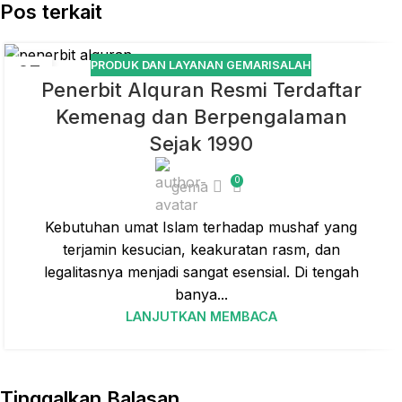
Pos terkait
PRODUK DAN LAYANAN GEMARISALAH
27
Penerbit Alquran Resmi Terdaftar
JUL
Kemenag dan Berpengalaman
Sejak 1990
0
gema
Kebutuhan umat Islam terhadap mushaf yang
terjamin kesucian, keakuratan rasm, dan
legalitasnya menjadi sangat esensial. Di tengah
banya...
LANJUTKAN MEMBACA
Tinggalkan Balasan