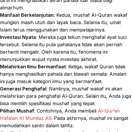
tartil ini menghasilkan aliran pahala luar biasa bagi
almarhum.
Manfaat Berkelanjutan
: Kedua, mushaf Al-Quran wakaf
mungkin masih utuh dan layak baca. Selama itu, umat
Islam terus menggunakan dan mempelajarinya.
Investasi Nyata
: Mereka juga tekun menghafal ayat suci
tersebut. Selama itu pula pahalanya tidak akan pernah
berhenti mengalir. Oleh karena itu, fenomena ini
menunjukkan wujud nyata investasi akhirat.
Melahirkan Ilmu Bermanfaat
: Ketiga, wakaf Quran tidak
hanya menghasilkan pahala dari tilawah semata. Amalan
ini juga masuk kategori ilmu yang bermanfaat.
Generasi Penghafal
: Nantinya, mushaf wakaf ini akan
melahirkan para penghafal Al-Quran. Selain itu, Anda juga
bisa memilih spesifikasi mushaf yang tepat.
Pilihan Mushaf
: Contohnya, Anda membeli
Al-Qur’an
Hafalan Al Mumtaz A6
. Pada akhirnya, mushaf ini sangat
memudahkan santri dalam tahfiz.