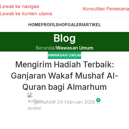
Lewati ke navigasi
Konsultasi Pemesan
Lewati ke konten utama
HOME
PROFIL
SHOP
GALERI
ARTIKEL
Blog
Beranda
/
Wawasan Umum
WAWASAN UMUM
Mengirim Hadiah Terbaik:
Ganjaran Wakaf Mushaf Al-
Quran bagi Almarhum
0
gema
Aktif 24 Februari 2026