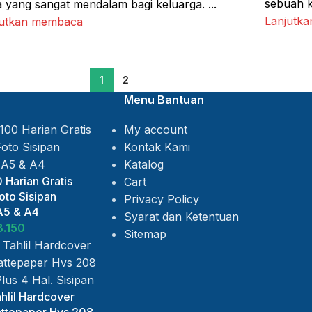
sebuah k
 yang sangat mendalam bagi keluarga. ...
Lanjutk
jutkan membaca
1
2
Menu Bantuan
My account
Kontak Kami
Katalog
 Harian Gratis
Cart
to Sisipan
Privacy Policy
A5 & A4
Syarat dan Ketentuan
8.150
Sitemap
hlil Hardcover
ttepaper Hvs 208