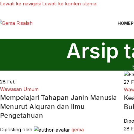
Lewati ke navigasi
Lewati ke konten utama
HOME
P
Arsip 
28
Feb
27
F
Wawasan Umum
Waw
Mempelajari Tahapan Janin Manusia
Kea
Menurut Alquran dan Ilmu
Buk
Pengetahuan
Dipo
28 F
Diposting oleh
gema