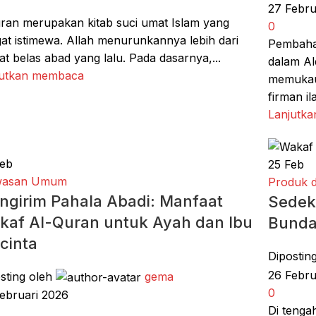
27 Febru
ran merupakan kitab suci umat Islam yang
0
at istimewa. Allah menurunkannya lebih dari
Pembaha
t belas abad yang lalu. Pada dasarnya,...
dalam Al
jutkan membaca
memukau
firman ila
Lanjutk
eb
25
Feb
asan Umum
Produk 
ngirim Pahala Abadi: Manfaat
Sedek
kaf Al-Quran untuk Ayah dan Ibu
Bunda
cinta
Dipostin
26 Febru
sting oleh
gema
0
ebruari 2026
Di tenga