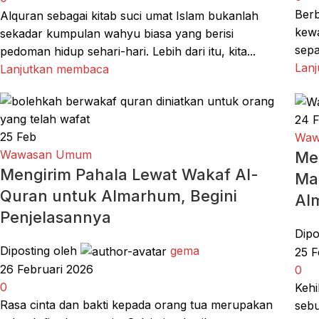
Berb
Alquran sebagai kitab suci umat Islam bukanlah
kewa
sekadar kumpulan wahyu biasa yang berisi
sepa
pedoman hidup sehari-hari. Lebih dari itu, kita...
Lan
Lanjutkan membaca
24
25
Feb
Waw
Wawasan Umum
Me
Mengirim Pahala Lewat Wakaf Al-
Ma
Quran untuk Almarhum, Begini
Al
Penjelasannya
Dipo
Diposting oleh
gema
25 F
26 Februari 2026
0
0
Kehi
Rasa cinta dan bakti kepada orang tua merupakan
sebu