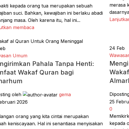
merasa k
akti kepada orang tua merupakan sebuah
dasarnya
jiban suci. Bahkan, kewajiban ini berlaku abadi
Lanjutk
njang masa. Oleh karena itu, hal ini...
jutkan membaca
24
Feb
Feb
Wawasa
asan Umum
Mengi
ngirimkan Pahala Tanpa Henti:
Wakaf
nfaat Wakaf Quran bagi
Alma
marhum
Dipostin
sting oleh
gema
25 Febru
ebruari 2026
0
Memikirk
langan orang yang kita cintai merupakan
kepada o
ah keniscayaan. Hal ini senantiasa menyisakan