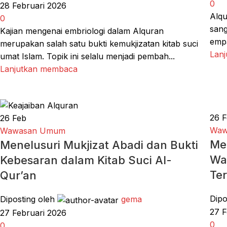
0
28 Februari 2026
Alqu
0
sang
Kajian mengenai embriologi dalam Alquran
empa
merupakan salah satu bukti kemukjizatan kitab suci
Lan
umat Islam. Topik ini selalu menjadi pembah...
Lanjutkan membaca
26
F
26
Feb
Waw
Wawasan Umum
Me
Menelusuri Mukjizat Abadi dan Bukti
Wa
Kebesaran dalam Kitab Suci Al-
Ter
Qur’an
Dipo
Diposting oleh
gema
27 F
27 Februari 2026
0
0