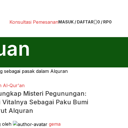
Konsultasi Pemesanan
MASUK / DAFTAR
0
/
RP
0
uan
 Al-Qur'an
ngkap Misteri Pegunungan:
i Vitalnya Sebagai Paku Bumi
ut Alquran
g oleh
gema