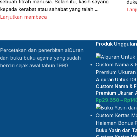
sebuah fitrah manusia. Selain itu, kasih sayang
duka
kepada kerabat atau sahabat yang telah ...
Lan
Lanjutkan membaca
Produk Unggulan
Percetakan dan penerbitan alQuran
dan buku buku agama yang sudah
berdiri sejak awal tahun 1990
Alquran Untuk 100
Custom Nama & Fo
Premium Ukuran 
Rp
29.650
–
Rp
14
Buku Yasin dan Ta
Custom Kertas Ma