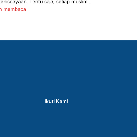
eniscayaan. Tentu saja, setiap muslim ...
an membaca
Ikuti Kami