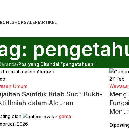
ROFIL
SHOP
GALERI
ARTIKEL
tag: pengetah
Beranda
/
Pos yang Ditandai “pengetahuan”
eb
27
Feb
asan Umum
Wawasan
jaiban Saintifik Kitab Suci: Bukti-
Mengu
ti Ilmiah dalam Alquran
Fungs
Menur
sting oleh
gema
ebruari 2026
Dipostin