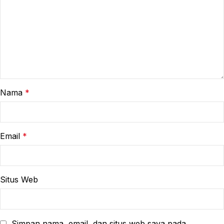
Nama
*
Email
*
Situs Web
Simpan nama, email, dan situs web saya pada