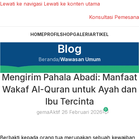
Lewati ke navigasi
Lewati ke konten utama
Konsultasi Pemesan
HOME
PROFIL
SHOP
GALERI
ARTIKEL
Blog
Beranda
/
Wawasan Umum
WAWASAN UMUM
Mengirim Pahala Abadi: Manfaat
Wakaf Al-Quran untuk Ayah dan
Ibu Tercinta
0
gema
Aktif 26 Februari 2026
Berbakti kepada orang tua merupakan sebuah kewajiban