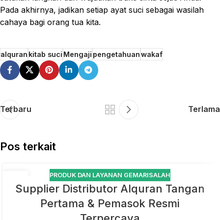
Pada akhirnya, jadikan setiap ayat suci sebagai wasilah
cahaya bagi orang tua kita.
alquran
kitab suci
Mengaji
pengetahuan
wakaf
Terbaru
Terlama
Pos terkait
PRODUK DAN LAYANAN GEMARISALAH
01
Supplier Distributor Alquran Tangan
JUL
Pertama & Pemasok Resmi
Terpercaya