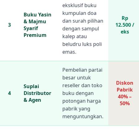
eksklusif buku
kumpulan doa
Buku Yasin
Rp
dan surah pilihan
& Majmu
3
12.500 /
Syarif
dengan sampul
eks
Premium
kalep atau
beludru luks poli
emas.
Pembelian partai
besar untuk
Diskon
reseller dan toko
Suplai
Pabrik
4
Distributor
buku dengan
40% –
& Agen
potongan harga
50%
pabrik yang
menguntungkan.