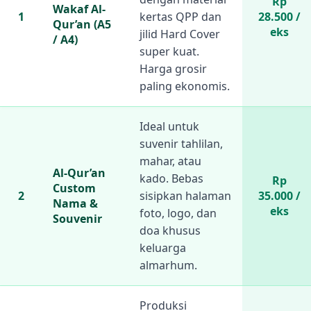
Rp
Wakaf Al-
1
kertas QPP dan
28.500 /
Qur’an (A5
eks
jilid Hard Cover
/ A4)
super kuat.
Harga grosir
paling ekonomis.
Ideal untuk
suvenir tahlilan,
mahar, atau
Al-Qur’an
kado. Bebas
Rp
Custom
2
sisipkan halaman
35.000 /
Nama &
eks
foto, logo, dan
Souvenir
doa khusus
keluarga
almarhum.
Produksi