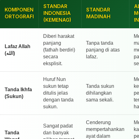
STANDAR
A
KOMPONEN
STANDAR
INDONESIA
M
ORTOGRAFI
MADINAH
(KEMENAG)
I
Diberi harakat
M
panjang
Tanpa tanda
m
Lafaz Allah
(fathah berdiri)
panjang di atas
me
(الله)
secara
lafaz.
pa
eksplisit.
se
Huruf Nun
Me
sukun tetap
Tanda sukun
ke
Tanda Ikhfa
ditulis jelas
dihilangkan
pe
(Sukun)
dengan tanda
sama sekali.
te
sukun.
ha
Cenderung
M
Sangat padat
mempertahankan
ka
Tanda
dan banyak
ayat dalam
pe