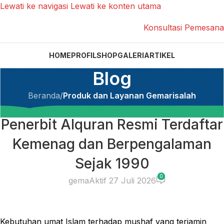
Lewati ke navigasi
Lewati ke konten utama
Konsultasi Pemesan
HOME
PROFIL
SHOP
GALERI
ARTIKEL
Blog
Beranda
/
Produk dan Layanan Gemarisalah
PRODUK DAN LAYANAN GEMARISALAH
Penerbit Alquran Resmi Terdaftar
Kemenag dan Berpengalaman
Sejak 1990
0
gema
Aktif 27 Juli 2026
Kebutuhan umat Islam terhadap mushaf yang terjamin