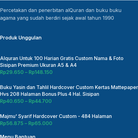
Percetakan dan penerbitan alQuran dan buku buku
agama yang sudah berdiri sejak awal tahun 1990
Produk Unggulan
Alquran Untuk 100 Harian Gratis Custom Nama & Foto
Sisipan Premium Ukuran A5 & A4
Rp
29.650
–
Rp
148.150
Buku Yasin dan Tahlil Hardcover Custom Kertas Mattepaper
Hvs 208 Halaman Bonus Plus 4 Hal. Sisipan
Rp
40.650
–
Rp
44.700
Majmu' Syarif Hardcover Custom - 484 Halaman
Rp
56.875
–
Rp
65.000
Menu Bantuan