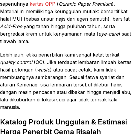
sepenuhnya
kertas QPP
(
Quranic Paper Premium
).
Material ini memiliki tiga keunggulan mutlak: bersertifikat
halal MUI (bebas unsur najis dari agen pemutih), bersifat
Acid-Free
yang tahan hingga puluhan tahun, serta
bergradasi krem untuk kenyamanan mata (
eye-care
) saat
tilawah lama.
Lebih jauh, etika penerbitan kami sangat ketat terkait
quality control
(QC). Jika terdapat lembaran limbah kertas
hasil potongan (
waste
) atau cacat cetak, kami tidak
membuangnya sembarangan. Sesuai fatwa syariat dan
aturan Kemenag, sisa lembaran tersebut dilebur habis
dengan mesin pencacah atau dibakar hingga menjadi abu,
lalu dikuburkan di lokasi suci agar tidak terinjak kaki
manusia.
Katalog Produk Unggulan & Estimasi
Harga Penerbit Gema Risalah