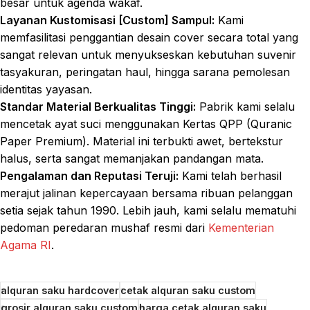
besar untuk agenda wakaf.
Layanan Kustomisasi [Custom] Sampul:
Kami
memfasilitasi penggantian desain cover secara total yang
sangat relevan untuk menyukseskan kebutuhan suvenir
tasyakuran, peringatan haul, hingga sarana pemolesan
identitas yayasan.
Standar Material Berkualitas Tinggi:
Pabrik kami selalu
mencetak ayat suci menggunakan Kertas QPP (Quranic
Paper Premium). Material ini terbukti awet, bertekstur
halus, serta sangat memanjakan pandangan mata.
Pengalaman dan Reputasi Teruji:
Kami telah berhasil
merajut jalinan kepercayaan bersama ribuan pelanggan
setia sejak tahun 1990. Lebih jauh, kami selalu mematuhi
pedoman peredaran mushaf resmi dari
Kementerian
Agama RI
.
alquran saku hardcover
cetak alquran saku custom
grosir alquran saku custom
harga cetak alquran saku