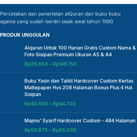
Percetakan dan penerbitan alQuran dan buku buku
agama yang sudah berdiri sejak awal tahun 1990
PRODUK UNGGULAN
Alquran Untuk 100 Harian Gratis Custom Nama &
Foto Sisipan Premium Ukuran A5 & A4
Rp
29.650
–
Rp
148.150
Buku Yasin dan Tahlil Hardcover Custom Kertas
Mattepaper Hvs 208 Halaman Bonus Plus 4 Hal.
Sisipan
Rp
40.650
–
Rp
44.700
Majmu' Syarif Hardcover Custom - 484 Halaman
Rp
56.875
–
Rp
65.000