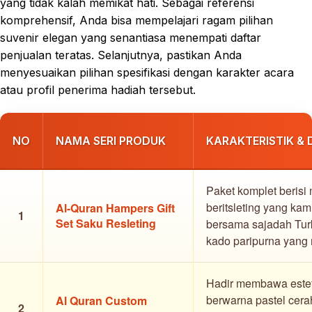
yang tidak kalah memikat hati. Sebagai referensi
komprehensif, Anda bisa mempelajari ragam pilihan
suvenir elegan yang senantiasa menempati daftar
penjualan teratas. Selanjutnya, pastikan Anda
menyesuaikan pilihan spesifikasi dengan karakter acara
atau profil penerima hadiah tersebut.
NO
NAMA SERI PRODUK
KARAKTERISTIK & 
Paket komplet berisi
beritsleting yang ka
Al-Quran Hampers Gift
1
Set Saku Resleting
bersama sajadah Turki
kado paripurna yang
Hadir membawa estet
berwarna pastel cera
Al Quran Custom
2