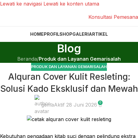
Lewati ke navigasi
Lewati ke konten utama
Konsultasi Pemesan
HOME
PROFIL
SHOP
GALERI
ARTIKEL
Blog
Beranda
/
Produk dan Layanan Gemarisalah
PRODUK DAN LAYANAN GEMARISALAH
Alquran Cover Kulit Resleting:
Solusi Kado Eksklusif dan Mewah
0
gema
Aktif 28 Juni 2026
Kebutuhan pengadaan kitab suci dengan pelindung ekstra