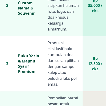
Rp
Custom
2
sisipkan halaman
35.000 /
Nama &
eks
foto, logo, dan
Souvenir
doa khusus
keluarga
almarhum.
Produksi
eksklusif buku
kumpulan doa
Buku Yasin
Rp
dan surah pilihan
& Majmu
3
12.500 /
Syarif
dengan sampul
eks
Premium
kalep atau
beludru luks poli
emas.
Pembelian partai
besar untuk