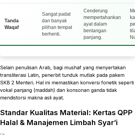
Cenderung
M
Sangat padat
mempertahankan
ka
Tanda
dan banyak
ayat dalam
pe
Waqaf
pilihan tempat
bentangan
ti
berhenti.
panjang.
Nu
Selain penulisan Arab, bagi mushaf yang menyertakan
transliterasi Latin, penerbit tunduk mutlak pada pakem
SKB 2 Menteri. Hal ini memastikan konversi fonetik seperti
vokal panjang (maddah) dan konsonan ganda tidak
mendistorsi makna asli ayat.
Standar Kualitas Material: Kertas QPP
Halal & Manajemen Limbah Syar’i