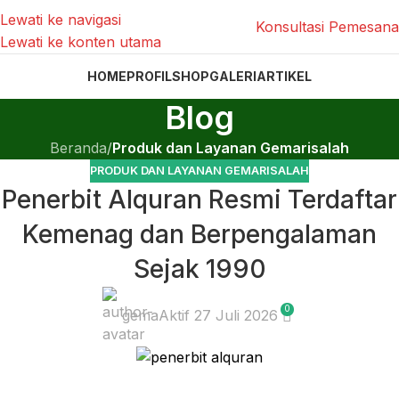
Lewati ke navigasi
Konsultasi Pemesan
Lewati ke konten utama
HOME
PROFIL
SHOP
GALERI
ARTIKEL
Blog
Beranda
/
Produk dan Layanan Gemarisalah
PRODUK DAN LAYANAN GEMARISALAH
Penerbit Alquran Resmi Terdaftar
Kemenag dan Berpengalaman
Sejak 1990
0
gema
Aktif 27 Juli 2026