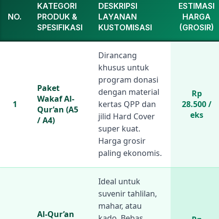
KATEGORI
DESKRIPSI
ESTIMASI
NO.
PRODUK &
LAYANAN
HARGA
SPESIFIKASI
KUSTOMISASI
(GROSIR)
Dirancang
khusus untuk
program donasi
Paket
dengan material
Rp
Wakaf Al-
1
kertas QPP dan
28.500 /
Qur’an (A5
eks
jilid Hard Cover
/ A4)
super kuat.
Harga grosir
paling ekonomis.
Ideal untuk
suvenir tahlilan,
mahar, atau
Al-Qur’an
kado. Bebas