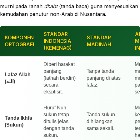
murni pada ranah
dhabt
(tanda baca) guna menyesuaikan
kemudahan penutur non-Arab di Nusantara.
STANDAR
A
KOMPONEN
STANDAR
INDONESIA
M
ORTOGRAFI
MADINAH
(KEMENAG)
I
Diberi harakat
M
panjang
Tanpa tanda
m
Lafaz Allah
(fathah berdiri)
panjang di atas
me
(الله)
secara
lafaz.
pa
eksplisit.
se
Huruf Nun
Me
sukun tetap
Tanda sukun
ke
Tanda Ikhfa
ditulis jelas
dihilangkan
pe
(Sukun)
dengan tanda
sama sekali.
te
sukun.
ha