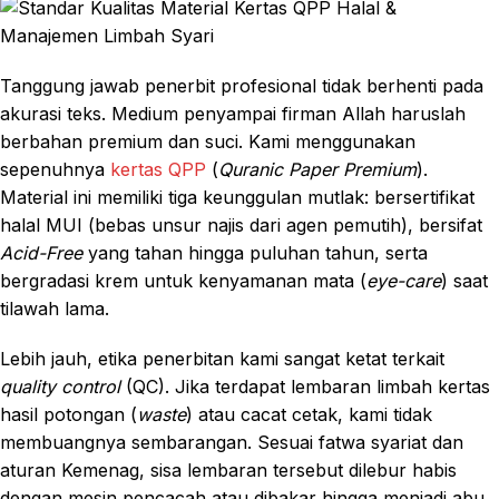
Tanggung jawab penerbit profesional tidak berhenti pada
akurasi teks. Medium penyampai firman Allah haruslah
berbahan premium dan suci. Kami menggunakan
sepenuhnya
kertas QPP
(
Quranic Paper Premium
).
Material ini memiliki tiga keunggulan mutlak: bersertifikat
halal MUI (bebas unsur najis dari agen pemutih), bersifat
Acid-Free
yang tahan hingga puluhan tahun, serta
bergradasi krem untuk kenyamanan mata (
eye-care
) saat
tilawah lama.
Lebih jauh, etika penerbitan kami sangat ketat terkait
quality control
(QC). Jika terdapat lembaran limbah kertas
hasil potongan (
waste
) atau cacat cetak, kami tidak
membuangnya sembarangan. Sesuai fatwa syariat dan
aturan Kemenag, sisa lembaran tersebut dilebur habis
dengan mesin pencacah atau dibakar hingga menjadi abu,