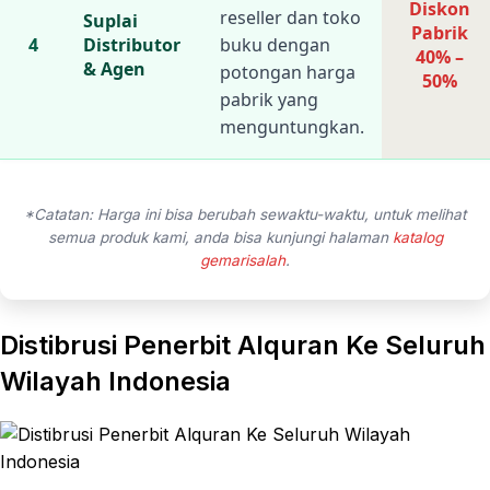
Diskon
reseller dan toko
Suplai
Pabrik
4
Distributor
buku dengan
40% –
& Agen
potongan harga
50%
pabrik yang
menguntungkan.
*Catatan: Harga ini bisa berubah sewaktu-waktu, untuk melihat
semua produk kami, anda bisa kunjungi halaman
katalog
gemarisalah
.
Distibrusi Penerbit Alquran Ke Seluruh
Wilayah Indonesia