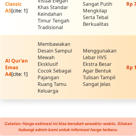
Visual Elegan
Classic
Sangat Putih
Rp 
Khas Standar
A5
[cite: 1]
Mengkilap
Keindahan
Serta Tebal
Timur Tengah
Berkualitas
Tradisional
Membawakan
Desain Sampul
Menggunakan
Mewah
Lebar HVS
Al Qur’an
Eksklusif
Ekstra Besar
Emas
Rp 
Cocok Sebagai
Agar Bentuk
A4
[cite: 1]
Pajangan
Tulisan Tampil
Ruang Tamu
Sangat Jelas
Keluarga
Catatan: Harga estimasi ini bisa berubah sewaktu-waktu. Silakan
hubungi admin kami untuk informasi harga terbaru.