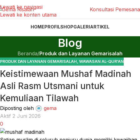
Lewati ke navigasi
Konsultasi Pemesan
Lewati ke konten utama
HOME
PROFIL
SHOP
GALERI
ARTIKEL
Blog
Beranda
/
Produk dan Layanan Gemarisalah
PRODUK DAN LAYANAN GEMARISALAH
,
WAWASAN AL-QUR'AN
Keistimewaan Mushaf Madinah
Asli Rasm Utsmani untuk
Kemuliaan Tilawah
Diposting oleh
gema
Aktif 2 Juni 2026
0
Setiap muslim di seluruh penjuru dunia memiliki kewajiban