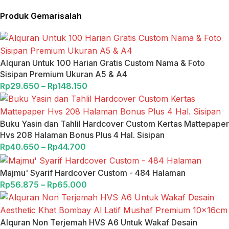
Produk Gemarisalah
Alquran Untuk 100 Harian Gratis Custom Nama & Foto
Sisipan Premium Ukuran A5 & A4
Rp
29.650
–
Rp
148.150
Buku Yasin dan Tahlil Hardcover Custom Kertas Mattepaper
Hvs 208 Halaman Bonus Plus 4 Hal. Sisipan
Rp
40.650
–
Rp
44.700
Majmu' Syarif Hardcover Custom - 484 Halaman
Rp
56.875
–
Rp
65.000
Alquran Non Terjemah HVS A6 Untuk Wakaf Desain