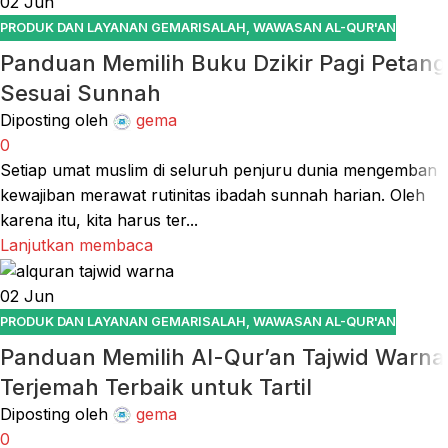
02
Jun
PRODUK DAN LAYANAN GEMARISALAH
,
WAWASAN AL-QUR'AN
Panduan Memilih Buku Dzikir Pagi Petang
Sesuai Sunnah
Diposting oleh
gema
0
Setiap umat muslim di seluruh penjuru dunia mengemban
kewajiban merawat rutinitas ibadah sunnah harian. Oleh
karena itu, kita harus ter...
Lanjutkan membaca
02
Jun
PRODUK DAN LAYANAN GEMARISALAH
,
WAWASAN AL-QUR'AN
Panduan Memilih Al-Qur’an Tajwid Warna
Terjemah Terbaik untuk Tartil
Diposting oleh
gema
0