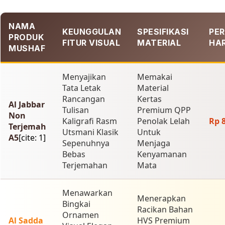
NAMA
KEUNGGULAN
SPESIFIKASI
PER
PRODUK
FITUR VISUAL
MATERIAL
HA
MUSHAF
Menyajikan
Memakai
Tata Letak
Material
Rancangan
Kertas
Al Jabbar
Tulisan
Premium QPP
Non
Kaligrafi Rasm
Penolak Lelah
Rp 
Terjemah
Utsmani Klasik
Untuk
A5
[cite: 1]
Sepenuhnya
Menjaga
Bebas
Kenyamanan
Terjemahan
Mata
Menawarkan
Menerapkan
Bingkai
Racikan Bahan
Ornamen
Al Sadda
HVS Premium