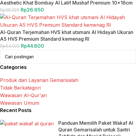
Aesthetic Khat Bombay Al Latif Mushaf Premium 10x16cm
Rp
26.650
Rp
38.025
Al-Quran Terjemahan HVS khat utsmani Al Hidayah Ukuran
A5 HVS Premium Standard kemenag RI
Rp
44.800
Rp
64.025
Categories
Produk dan Layanan Gemarisalah
Tidak Berkategori
Wawasan Al-Qur'an
Wawasan Umum
Recent Posts
Panduan Memilih Paket Wakaf Al
Quran Gemarisalah untuk Santri