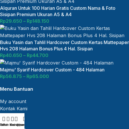
Alquran Untuk 100 Harian Gratis Custom Nama & Foto
Sisipan Premium Ukuran A5 & A4
Rp
29.650
–
Rp
148.150
Buku Yasin dan Tahlil Hardcover Custom Kertas Mattepaper
Hvs 208 Halaman Bonus Plus 4 Hal. Sisipan
Rp
40.650
–
Rp
44.700
Majmu' Syarif Hardcover Custom - 484 Halaman
Rp
56.875
–
Rp
65.000
Menu Bantuan
My account
Kontak Kami
Katalog
Cart
Daftar Keinginan
Toko
Bilah sisi
Keranjang
Akun saya