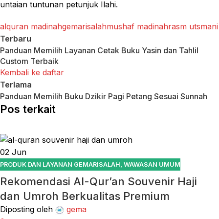
untaian tuntunan petunjuk Ilahi.
alquran madinah
gemarisalah
mushaf madinah
rasm utsmani
Terbaru
Panduan Memilih Layanan Cetak Buku Yasin dan Tahlil
Custom Terbaik
Kembali ke daftar
Terlama
Panduan Memilih Buku Dzikir Pagi Petang Sesuai Sunnah
Pos terkait
02
Jun
PRODUK DAN LAYANAN GEMARISALAH
,
WAWASAN UMUM
Rekomendasi Al-Qur’an Souvenir Haji
dan Umroh Berkualitas Premium
Diposting oleh
gema