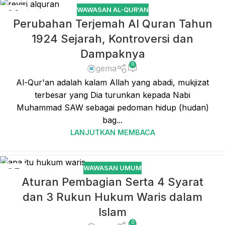
WAWASAN AL-QUR'AN
08
Perubahan Terjemah Al Quran Tahun
JAN
1924 Sejarah, Kontroversi dan
Dampaknya
0
gema
Al-Qur'an adalah kalam Allah yang abadi, mukjizat
terbesar yang Dia turunkan kepada Nabi
Muhammad SAW sebagai pedoman hidup (hudan)
bag...
LANJUTKAN MEMBACA
WAWASAN UMUM
25
Aturan Pembagian Serta 4 Syarat
DES
dan 3 Rukun Hukum Waris dalam
Islam
0