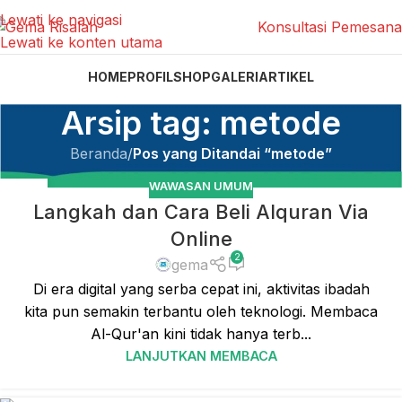
Lewati ke navigasi
Konsultasi Pemesan
Lewati ke konten utama
HOME
PROFIL
SHOP
GALERI
ARTIKEL
Arsip tag: metode
Beranda
/
Pos yang Ditandai “metode”
WAWASAN UMUM
14
Langkah dan Cara Beli Alquran Via
JAN
Online
2
gema
Di era digital yang serba cepat ini, aktivitas ibadah
kita pun semakin terbantu oleh teknologi. Membaca
Al-Qur'an kini tidak hanya terb...
LANJUTKAN MEMBACA