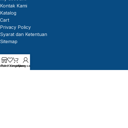
Kontak Kami
Katalog
Cart
Privacy Policy
Syarat dan Ketentuan
Sitemap
aftar Keinginan
Toko
Keranjang
Akun saya
Ikuti Kami