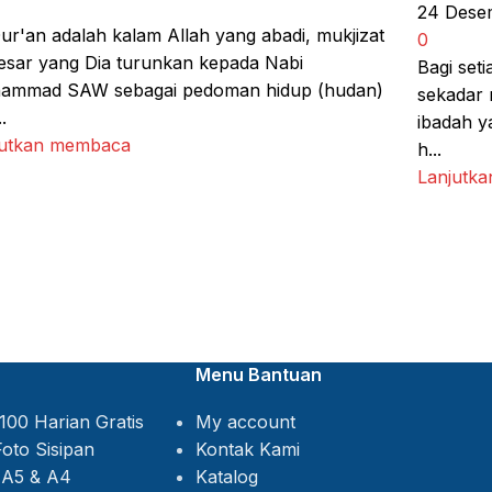
24 Dese
ur'an adalah kalam Allah yang abadi, mukjizat
0
esar yang Dia turunkan kepada Nabi
Bagi set
ammad SAW sebagai pedoman hidup (hudan)
sekadar 
.
ibadah y
jutkan membaca
h...
Lanjutk
Menu Bantuan
My account
Kontak Kami
Katalog