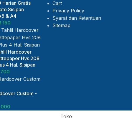
 Harian Gratis
Cart
to Sisipan
Privacy Policy
A5 & A4
Syarat dan Ketentuan
8.150
Sitemap
hlil Hardcover
ttepaper Hvs 208
s 4 Hal. Sisipan
.700
rdcover Custom -
.000
Toko
Daftar Keinginan