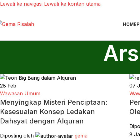
Lewati ke navigasi
Lewati ke konten utama
HOME
P
Ars
28
Feb
07
Wawasan Umum
Waw
Menyingkap Misteri Penciptaan:
Pe
Kesesuaian Konsep Ledakan
Ol
Dahsyat dengan Alquran
Dipo
8 Ja
Diposting oleh
gema