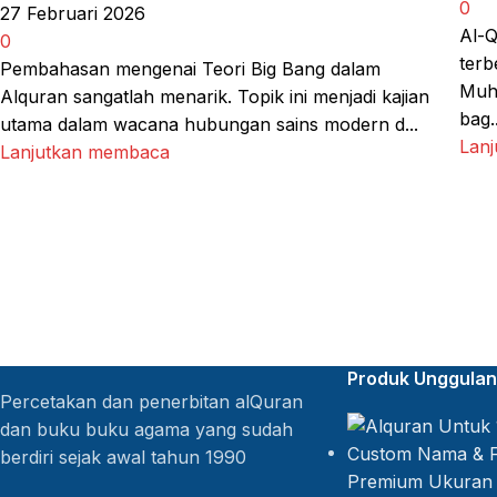
0
27 Februari 2026
Al-Q
0
terb
Pembahasan mengenai Teori Big Bang dalam
Muh
Alquran sangatlah menarik. Topik ini menjadi kajian
bag..
utama dalam wacana hubungan sains modern d...
Lan
Lanjutkan membaca
Produk Unggulan
Percetakan dan penerbitan alQuran
dan buku buku agama yang sudah
berdiri sejak awal tahun 1990