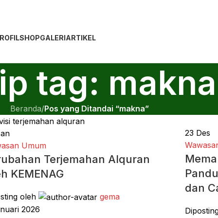
ROFIL
SHOP
GALERI
ARTIKEL
ip tag: makna
Beranda
/
Pos yang Ditandai “makna”
23
Des
Jan
Wawasan
asan Umum
Memah
rubahan Terjemahan Alquran
Pandu
eh KEMENAG
dan C
sting oleh
gema
nuari 2026
Dipostin