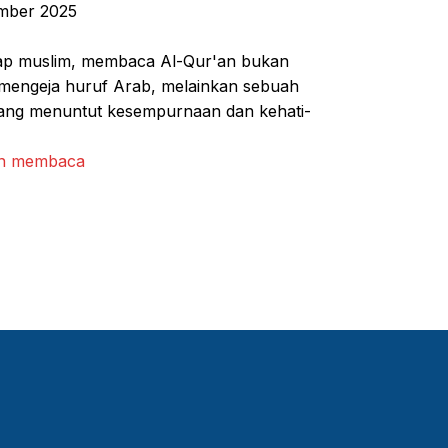
mber 2025
iap muslim, membaca Al-Qur'an bukan
mengeja huruf Arab, melainkan sebuah
ang menuntut kesempurnaan dan kehati-
an membaca