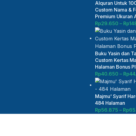
Alquran Untuk 100
Custom Nama & Fo
Premium Ukuran 
Rp
29.650
–
Rp
14
Buku Yasin dan Ta
Custom Kertas Ma
Halaman Bonus Plu
Rp
40.650
–
Rp
44
Majmu' Syarif Ha
484 Halaman
Rp
56.875
–
Rp
65