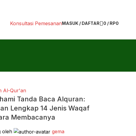
Konsultasi Pemesanan
MASUK / DAFTAR
0
/
RP
0
 Al-Qur'an
ami Tanda Baca Alquran:
an Lengkap 14 Jenis Waqaf
ara Membacanya
g oleh
gema