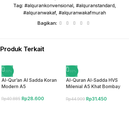
Tag:
#alqurankonvensional
,
#alquranstandard
,
#alquranwakaf
,
#alquranwakafmurah
Bagikan:
Produk Terkait
-30%
-30%
Al-Qur’an Al Sadda Koran
Al-Quran Al-Sadda HVS
Modern A5
Milenial A5 Khat Bombay
Non Terjemah
Rp
28.600
Rp
31.450
Rp
40.885
Rp
44.909