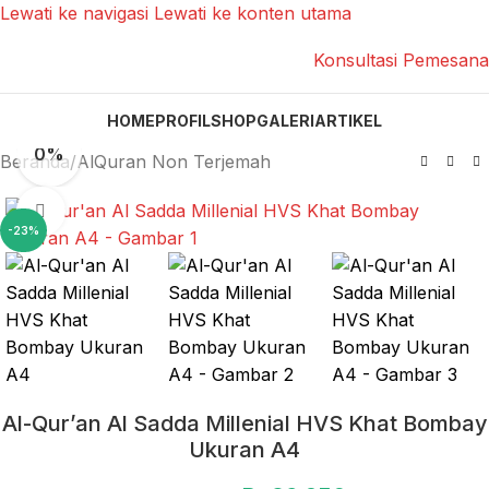
Lewati ke navigasi
Lewati ke konten utama
Konsultasi Pemesan
Tampilan produk 360
HOME
PROFIL
SHOP
GALERI
ARTIKEL
0%
Beranda
/
AlQuran Non Terjemah
Klik untuk memperbesar
-23%
Al-Qur’an Al Sadda Millenial HVS Khat Bombay
Ukuran A4