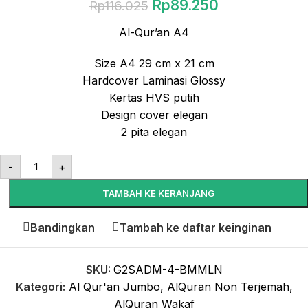
Rp
89.250
Rp
116.025
Al-Qur’an A4
Size A4 29 cm x 21 cm
Hardcover Laminasi Glossy
Kertas HVS putih
Design cover elegan
2 pita elegan
-
+
TAMBAH KE KERANJANG
Bandingkan
Tambah ke daftar keinginan
SKU:
G2SADM-4-BMMLN
Kategori:
Al Qur'an Jumbo
,
AlQuran Non Terjemah
,
AlQuran Wakaf