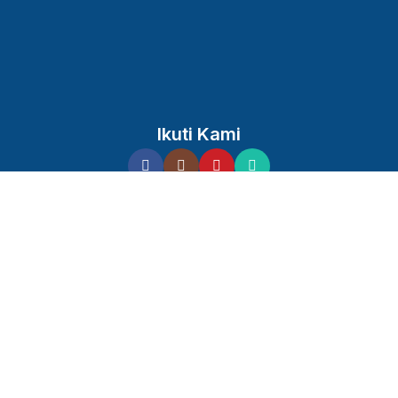
Ikuti Kami
Toko
Daftar Keinginan
Keranjang
Akun saya
Al-Qur’an Al Sadda Millenial HVS Khat Bombay