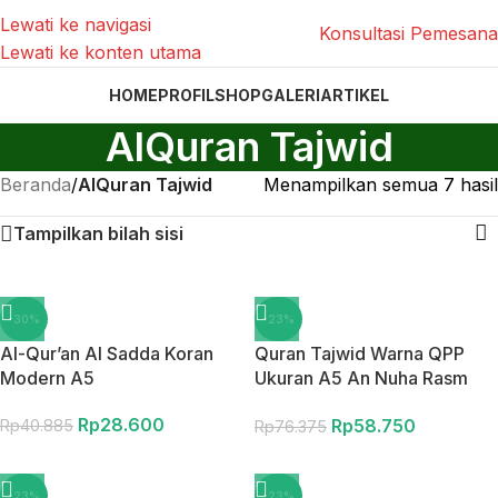
Lewati ke navigasi
Konsultasi Pemesan
Lewati ke konten utama
HOME
PROFIL
SHOP
GALERI
ARTIKEL
AlQuran Tajwid
Beranda
/
AlQuran Tajwid
Menampilkan semua 7 hasil
Tampilkan bilah sisi
-30%
-23%
Al-Qur’an Al Sadda Koran
Quran Tajwid Warna QPP
Modern A5
Ukuran A5 An Nuha Rasm
Utsmani
Rp
28.600
Rp
58.750
Rp
40.885
Rp
76.375
-23%
-23%