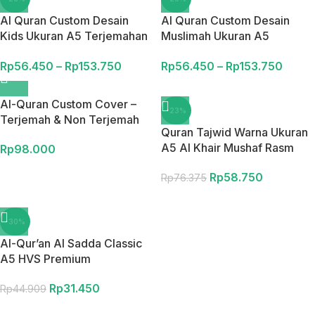
Al Quran Custom Desain
Al Quran Custom Desain
Kids Ukuran A5 Terjemahan
Muslimah Ukuran A5
Perkata Latin Bombay Qur’an
Terjemahan Perkata Latin
Rp
56.450
–
Rp
153.750
Rp
56.450
–
Rp
153.750
Custom Muslimah Hardcover
Bombay Qur’an Custom
Muslimah Hardcover
Al-Quran Custom Cover –
-23%
Terjemah & Non Terjemah
Quran Tajwid Warna Ukuran
A5 Al Khair Mushaf Rasm
Rp
98.000
Utsmani
Rp
58.750
Rp
76.375
-30%
Al-Qur’an Al Sadda Classic
A5 HVS Premium
Rp
31.450
Rp
44.909