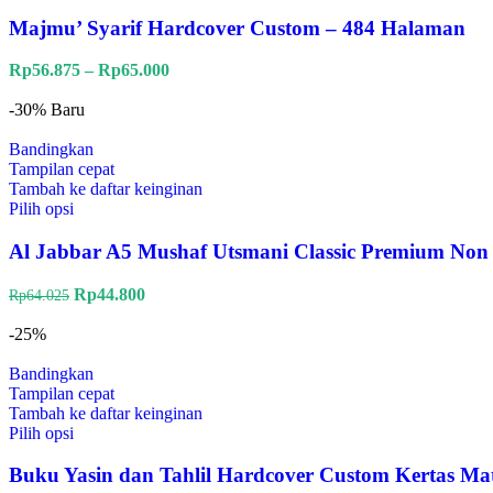
Majmu’ Syarif Hardcover Custom – 484 Halaman
Rp
56.875
–
Rp
65.000
-30%
Baru
Bandingkan
Tampilan cepat
Tambah ke daftar keinginan
Pilih opsi
Al Jabbar A5 Mushaf Utsmani Classic Premium Non
Rp
44.800
Rp
64.025
-25%
Bandingkan
Tampilan cepat
Tambah ke daftar keinginan
Pilih opsi
Buku Yasin dan Tahlil Hardcover Custom Kertas Mat