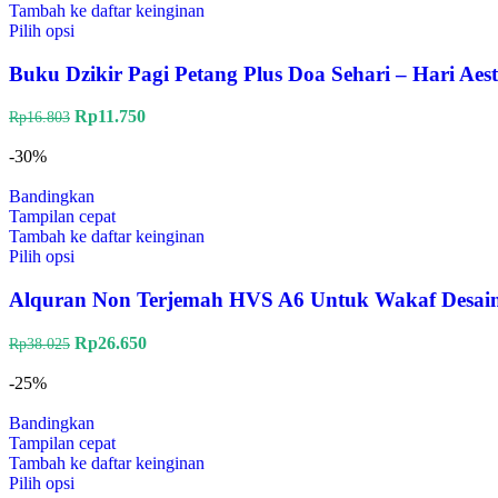
Tambah ke daftar keinginan
Pilih opsi
Buku Dzikir Pagi Petang Plus Doa Sehari – Hari Ae
Rp
11.750
Rp
16.803
-30%
Bandingkan
Tampilan cepat
Tambah ke daftar keinginan
Pilih opsi
Alquran Non Terjemah HVS A6 Untuk Wakaf Desain
Rp
26.650
Rp
38.025
-25%
Bandingkan
Tampilan cepat
Tambah ke daftar keinginan
Pilih opsi