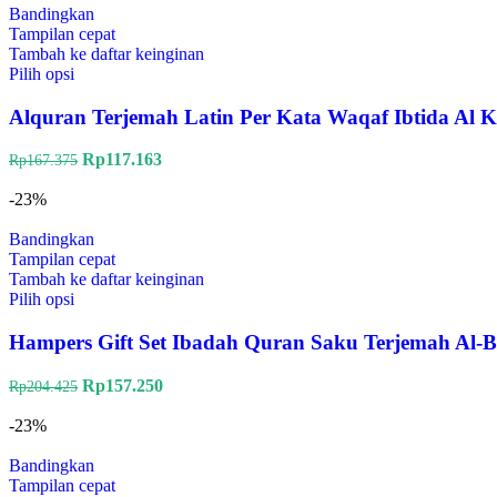
Bandingkan
Tampilan cepat
Tambah ke daftar keinginan
Pilih opsi
Alquran Terjemah Latin Per Kata Waqaf Ibtida Al
Rp
117.163
Rp
167.375
-23%
Bandingkan
Tampilan cepat
Tambah ke daftar keinginan
Pilih opsi
Hampers Gift Set Ibadah Quran Saku Terjemah Al-B
Rp
157.250
Rp
204.425
-23%
Bandingkan
Tampilan cepat