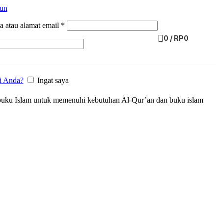
kun
 atau alamat email
*
0
/
RP
0
i Anda?
Ingat saya
a buku Islam untuk memenuhi kebutuhan Al-Qur’an dan buku islam