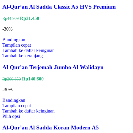
Al-Qur’an Al Sadda Classic A5 HVS Premium
Rp
31.450
Rp
44.909
-30%
Bandingkan
Tampilan cepat
Tambah ke daftar keinginan
Tambah ke keranjang
Al-Qur’an Terjemah Jumbo Al-Walidayn
Rp
140.600
Rp
200.850
-30%
Bandingkan
Tampilan cepat
Tambah ke daftar keinginan
Pilih opsi
Al-Qur’an Al Sadda Koran Modern A5