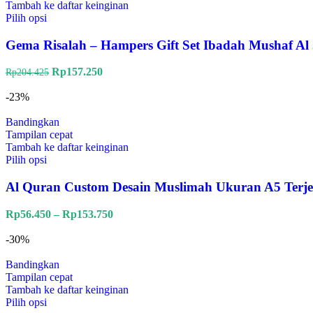
Tambah ke daftar keinginan
Pilih opsi
Gema Risalah – Hampers Gift Set Ibadah Mushaf Al
Rp
157.250
Rp
204.425
-23%
Bandingkan
Tampilan cepat
Tambah ke daftar keinginan
Pilih opsi
Al Quran Custom Desain Muslimah Ukuran A5 Terj
Rp
56.450
–
Rp
153.750
-30%
Bandingkan
Tampilan cepat
Tambah ke daftar keinginan
Pilih opsi