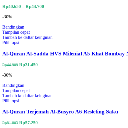
Rp
40.650
–
Rp
44.700
-30%
Bandingkan
Tampilan cepat
Tambah ke daftar keinginan
Pilih opsi
Al-Quran Al-Sadda HVS Milenial A5 Khat Bombay 
Rp
31.450
Rp
44.909
-30%
Bandingkan
Tampilan cepat
Tambah ke daftar keinginan
Pilih opsi
Al-Quran Terjemah Al-Busyro A6 Resleting Saku
Rp
57.250
Rp
81.803