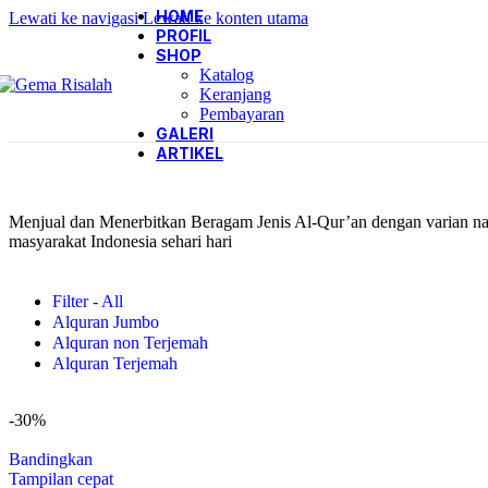
HOME
Lewati ke navigasi
Lewati ke konten utama
PROFIL
SHOP
Katalog
Keranjang
Pembayaran
GALERI
ARTIKEL
Menjual dan Menerbitkan Beragam Jenis Al-Qur’an dengan varian nas
masyarakat Indonesia sehari hari
Filter - All
Alquran Jumbo
Alquran non Terjemah
Alquran Terjemah
-30%
Bandingkan
Tampilan cepat