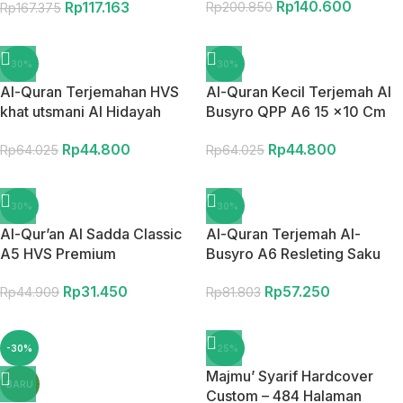
Rp
140.600
Rp
117.163
Standar Kemenag RI
Rp
200.850
Rp
167.375
-30%
-30%
Al-Quran Terjemahan HVS
Al-Quran Kecil Terjemah Al
khat utsmani Al Hidayah
Busyro QPP A6 15 x10 Cm
Ukuran A5 HVS Premium
Rp
44.800
Rp
44.800
Standard kemenag RI
Rp
64.025
Rp
64.025
-30%
-30%
Al-Qur’an Al Sadda Classic
Al-Quran Terjemah Al-
A5 HVS Premium
Busyro A6 Resleting Saku
Rp
31.450
Rp
57.250
Rp
44.909
Rp
81.803
-30%
-25%
Majmu’ Syarif Hardcover
BARU
Custom – 484 Halaman