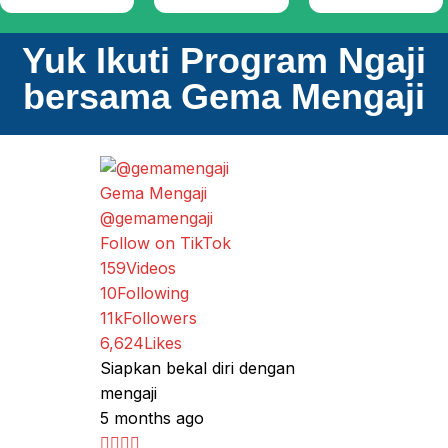
Yuk Ikuti Program Ngaji
bersama Gema Mengaji
Gema Mengaji
@gemamengaji
Follow on TikTok
159
Videos
10
Following
11k
Followers
6,624
Likes
Siapkan bekal diri dengan
mengaji
5 months ago