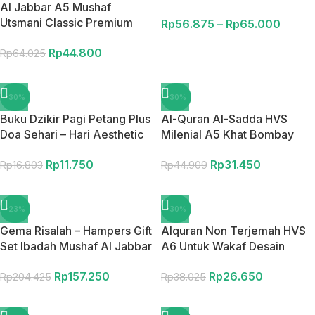
Al Jabbar A5 Mushaf
Utsmani Classic Premium
Rp
56.875
–
Rp
65.000
Non Terjemah Waqaf Ibtida
Rp
44.800
Rp
64.025
-30%
-30%
Buku Dzikir Pagi Petang Plus
Al-Quran Al-Sadda HVS
Doa Sehari – Hari Aesthetic
Milenial A5 Khat Bombay
Gema Risalah Ukuran A6
Non Terjemah
Rp
11.750
Rp
31.450
Rp
16.803
Rp
44.909
-23%
-30%
Gema Risalah – Hampers Gift
Alquran Non Terjemah HVS
Set Ibadah Mushaf Al Jabbar
A6 Untuk Wakaf Desain
Non Terjemah dan Sajadah
Aesthetic Khat Bombay Al
Rp
157.250
Rp
26.650
Turkiye Premium Anti Slip
Latif Mushaf Premium
Rp
204.425
Rp
38.025
Hadiah Spesial untuk
10x16cm
keluarga