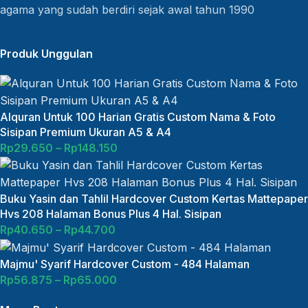
agama yang sudah berdiri sejak awal tahun 1990
Produk Unggulan
Alquran Untuk 100 Harian Gratis Custom Nama & Foto
Sisipan Premium Ukuran A5 & A4
Rp
29.650
–
Rp
148.150
Buku Yasin dan Tahlil Hardcover Custom Kertas Mattepaper
Hvs 208 Halaman Bonus Plus 4 Hal. Sisipan
Rp
40.650
–
Rp
44.700
Majmu' Syarif Hardcover Custom - 484 Halaman
Rp
56.875
–
Rp
65.000