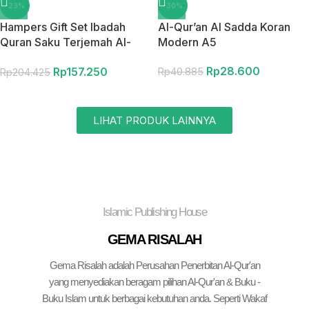
-23%
-30%
Hampers Gift Set Ibadah
Al-Qur’an Al Sadda Koran
Quran Saku Terjemah Al-
Modern A5
Busyro Resleting A6
Rp
28.600
Rp
157.250
Rp
40.885
Rp
204.425
LIHAT PRODUK LAINNYA
Islamic Publishing House
GEMA RISALAH
Gema Risalah adalah Perusahan Penerbitan Al-Qur'an
yang menyediakan beragam pilihan Al-Qur'an & Buku -
Buku Islam untuk berbagai kebutuhan anda. Seperti Wakaf