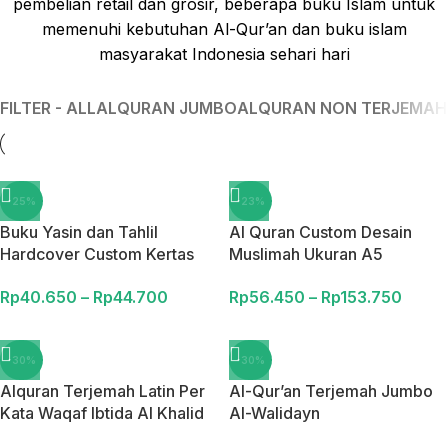
pembelian retail dan grosir, beberapa buku Islam untuk
memenuhi kebutuhan Al-Qur’an dan buku islam
masyarakat Indonesia sehari hari
FILTER - ALL
ALQURAN JUMBO
ALQURAN NON TERJEMAH
-25%
-23%
Buku Yasin dan Tahlil
Al Quran Custom Desain
Hardcover Custom Kertas
Muslimah Ukuran A5
Mattepaper Hvs 208
Terjemahan Perkata Latin
Rp
40.650
–
Rp
44.700
Rp
56.450
–
Rp
153.750
Halaman Bonus Plus 4 Hal.
Bombay Qur’an Custom
Sisipan
Muslimah Hardcover
-30%
-30%
Alquran Terjemah Latin Per
Al-Qur’an Terjemah Jumbo
Kata Waqaf Ibtida Al Khalid
Al-Walidayn
Ukuran A4 Rasm Utsmani