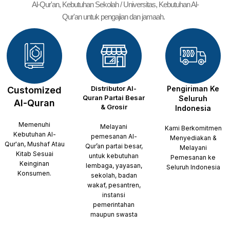
Al-Qur'an, Kebutuhan Sekolah / Universitas, Kebutuhan Al-
Qur'an untuk pengajian dan jamaah.
Distributor Al-
Pengiriman Ke
Customized
Quran Partai Besar
Seluruh
Al-Quran
& Grosir
Indonesia
Memenuhi
Melayani
Kami Berkomitmen
Kebutuhan Al-
pemesanan Al-
Menyediakan &
Qur'an, Mushaf Atau
Qur’an partai besar,
Melayani
Kitab Sesuai
untuk kebutuhan
Pemesanan ke
Keinginan
lembaga, yayasan,
Seluruh Indonesia
Konsumen.
sekolah, badan
wakaf, pesantren,
instansi
pemerintahan
maupun swasta