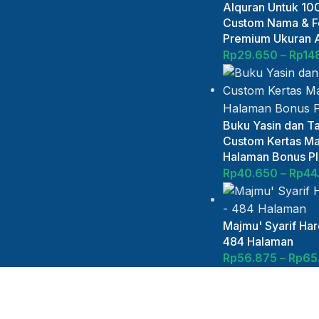
Alquran Untuk 100
Custom Nama & Fo
Premium Ukuran 
Rp
29.650
–
Rp
14
Buku Yasin dan Ta
Custom Kertas Ma
Halaman Bonus Plu
Rp
40.650
–
Rp
44
Majmu' Syarif Ha
484 Halaman
Rp
56.875
–
Rp
65