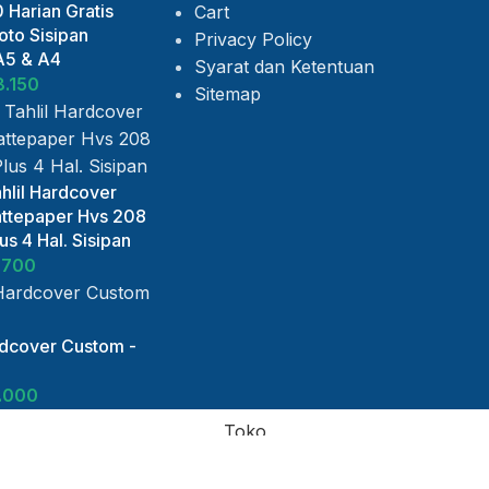
 Harian Gratis
Cart
to Sisipan
Privacy Policy
A5 & A4
Syarat dan Ketentuan
8.150
Sitemap
hlil Hardcover
ttepaper Hvs 208
s 4 Hal. Sisipan
.700
rdcover Custom -
.000
Toko
Daftar Keinginan