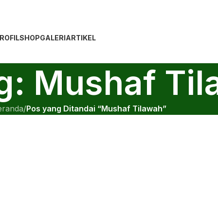
ROFIL
SHOP
GALERI
ARTIKEL
ag: Mushaf Ti
eranda
/
Pos yang Ditandai “Mushaf Tilawah”