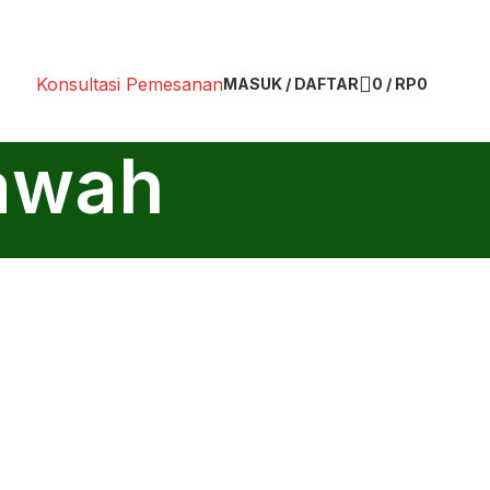
Konsultasi Pemesanan
MASUK / DAFTAR
0
/
RP
0
lawah