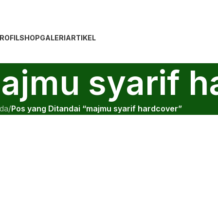
ROFIL
SHOP
GALERI
ARTIKEL
majmu syarif 
da
/
Pos yang Ditandai “majmu syarif hardcover”