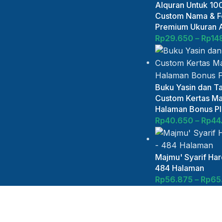
Alquran Untuk 100
Custom Nama & Fo
Premium Ukuran 
Rp
29.650
–
Rp
14
Buku Yasin dan Ta
Custom Kertas Ma
Halaman Bonus Plu
Rp
40.650
–
Rp
44
Majmu' Syarif Ha
484 Halaman
Rp
56.875
–
Rp
65