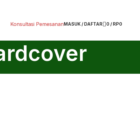
Konsultasi Pemesanan
MASUK / DAFTAR
0
/
RP
0
hardcover