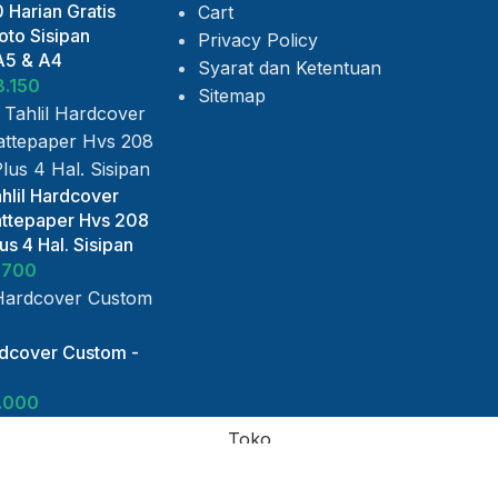
 Harian Gratis
Cart
to Sisipan
Privacy Policy
A5 & A4
Syarat dan Ketentuan
8.150
Sitemap
hlil Hardcover
ttepaper Hvs 208
s 4 Hal. Sisipan
.700
rdcover Custom -
.000
Toko
Daftar Keinginan