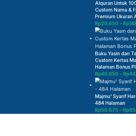
Alquran Untuk 100
Custom Nama & Fo
Premium Ukuran 
Rp
29.650
–
Rp
14
Buku Yasin dan Ta
Custom Kertas Ma
Halaman Bonus Plu
Rp
40.650
–
Rp
44
Majmu' Syarif Ha
484 Halaman
Rp
56.875
–
Rp
65