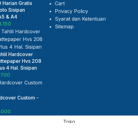
 Harian Gratis
Cart
to Sisipan
Privacy Policy
A5 & A4
Syarat dan Ketentuan
8.150
Sitemap
hlil Hardcover
ttepaper Hvs 208
s 4 Hal. Sisipan
.700
rdcover Custom -
.000
Toko
Daftar Keinginan