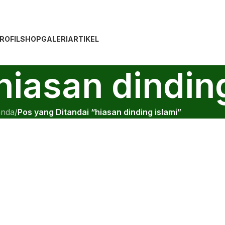
ROFIL
SHOP
GALERI
ARTIKEL
 hiasan dindin
anda
/
Pos yang Ditandai “hiasan dinding islami”