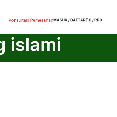
Konsultasi Pemesanan
MASUK / DAFTAR
0
/
RP
0
g islami