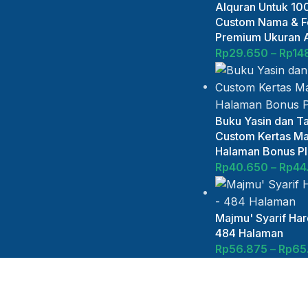
Alquran Untuk 100
Custom Nama & Fo
Premium Ukuran 
Rp
29.650
–
Rp
14
Buku Yasin dan Ta
Custom Kertas Ma
Halaman Bonus Plu
Rp
40.650
–
Rp
44
Majmu' Syarif Ha
484 Halaman
Rp
56.875
–
Rp
65