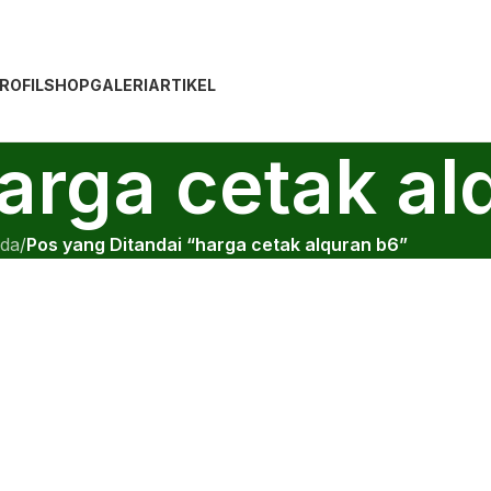
ROFIL
SHOP
GALERI
ARTIKEL
harga cetak al
da
/
Pos yang Ditandai “harga cetak alquran b6”