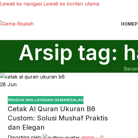
Lewati ke navigasi
Lewati ke konten utama
HOME
P
Arsip tag: 
Beran
28
Jun
PRODUK DAN LAYANAN GEMARISALAH
Cetak Al Quran Ukuran B6
Custom: Solusi Mushaf Praktis
dan Elegan
Diposting oleh
gema
0