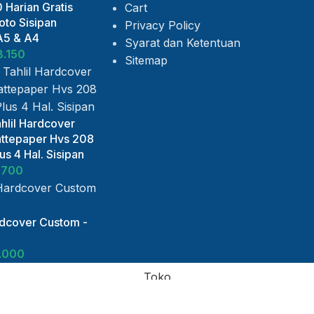
 Harian Gratis
Cart
to Sisipan
Privacy Policy
A5 & A4
Syarat dan Ketentuan
8.150
Sitemap
hlil Hardcover
ttepaper Hvs 208
s 4 Hal. Sisipan
.700
rdcover Custom -
.000
Toko
Daftar Keinginan