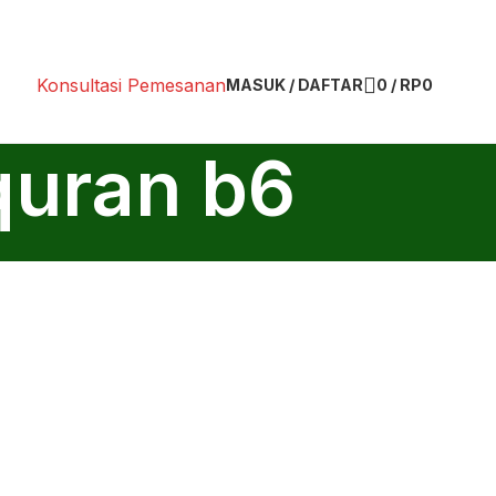
Konsultasi Pemesanan
MASUK / DAFTAR
0
/
RP
0
quran b6