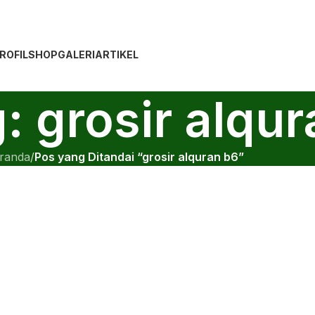
ROFIL
SHOP
GALERI
ARTIKEL
g: grosir alqu
randa
/
Pos yang Ditandai “grosir alquran b6”