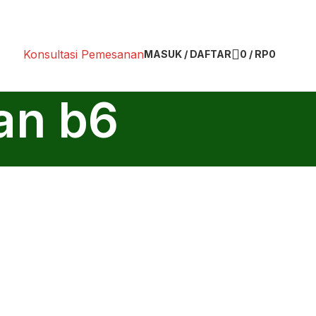
Konsultasi Pemesanan
MASUK / DAFTAR
0
/
RP
0
ran b6