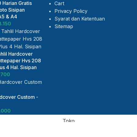
 Harian Gratis
Cart
to Sisipan
Privacy Policy
A5 & A4
Syarat dan Ketentuan
8.150
Sitemap
hlil Hardcover
ttepaper Hvs 208
s 4 Hal. Sisipan
.700
rdcover Custom -
.000
Toko
Daftar Keinginan