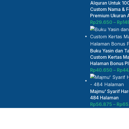
Alquran Untuk 100
Custom Nama & Fo
Premium Ukuran 
Rp
29.650
–
Rp
14
Buku Yasin dan Ta
Custom Kertas Ma
Halaman Bonus Plu
Rp
40.650
–
Rp
44
Majmu' Syarif Ha
484 Halaman
Rp
56.875
–
Rp
65