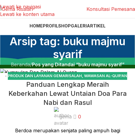
Lewati ke navigasi
Konsultasi Pemesan
Lewati ke konten utama
HOME
PROFIL
SHOP
GALERI
ARTIKEL
Arsip tag: buku majmu
syarif
Beranda
/
Pos yang Ditandai “buku majmu syarif”
PRODUK DAN LAYANAN GEMARISALAH
,
WAWASAN AL-QUR'AN
02
Panduan Lengkap Meraih
MEI
Keberkahan Lewat Untaian Doa Para
Nabi dan Rasul
gema
0
Berdoa merupakan senjata paling ampuh bagi