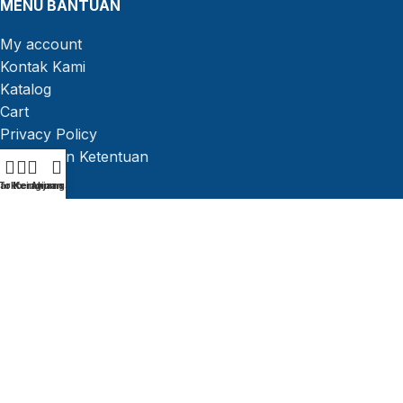
MENU BANTUAN
My account
Kontak Kami
Katalog
Cart
Privacy Policy
Syarat dan Ketentuan
Sitemap
tar Keinginan
Toko
Keranjang
Akun saya
Ikuti Kami