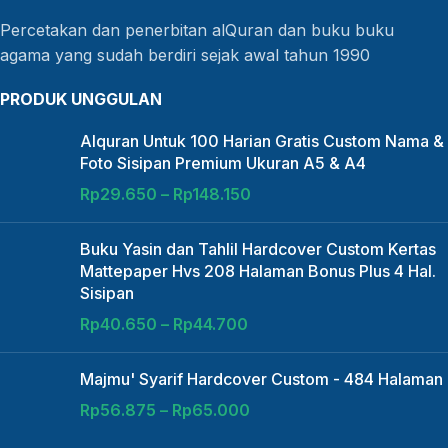
Percetakan dan penerbitan alQuran dan buku buku
agama yang sudah berdiri sejak awal tahun 1990
PRODUK UNGGULAN
Alquran Untuk 100 Harian Gratis Custom Nama &
Foto Sisipan Premium Ukuran A5 & A4
Rp
29.650
–
Rp
148.150
Buku Yasin dan Tahlil Hardcover Custom Kertas
Mattepaper Hvs 208 Halaman Bonus Plus 4 Hal.
Sisipan
Rp
40.650
–
Rp
44.700
Majmu' Syarif Hardcover Custom - 484 Halaman
Rp
56.875
–
Rp
65.000