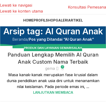
Lewati ke navigasi
Konsultasi Pemesan
Lewati ke konten utama
HOME
PROFIL
SHOP
GALERI
ARTIKEL
Arsip tag: Al Quran Anak
Beranda
/
Pos yang Ditandai “Al Quran Anak”
PRODUK DAN LAYANAN GEMARISALAH
26
Panduan Lengkap Memilih Al Quran
FEB
Anak Custom Nama Terbaik
0
gema
Masa kanak-kanak merupakan fase krusial dalam
dunia pendidikan anak usia dini untuk menanamkan
nilai keislaman. Pada periode emas ini, ...
LANJUTKAN MEMBACA